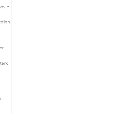
am in
ellen.
er
terk,
is