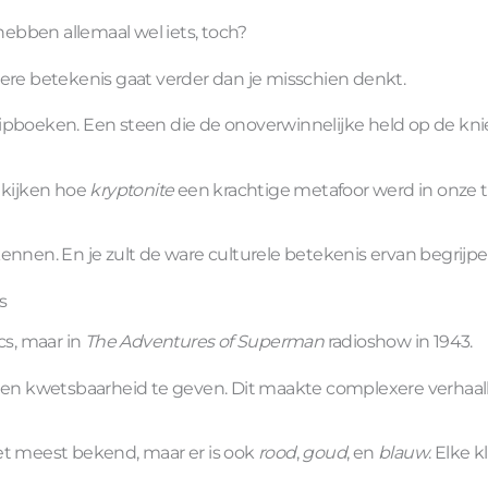
ebben allemaal wel iets, toch?
ere betekenis gaat verder dan je misschien denkt.
ripboeken. Een steen die de onoverwinnelijke held op de kn
 kijken hoe
kryptonite
een krachtige metafoor werd in onze ta
rkennen. En je zult de ware culturele betekenis ervan begrijpe
s
cs, maar in
The Adventures of Superman
radioshow in 1943.
n kwetsbaarheid te geven. Dit maakte complexere verhaall
 het meest bekend, maar er is ook
rood
,
goud
, en
blauw
. Elke k