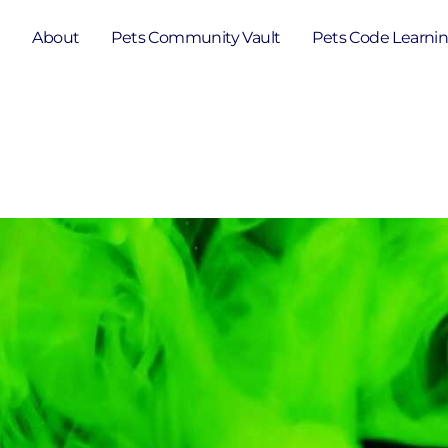
e
About
Pets Community Vault
Pets Code Learni