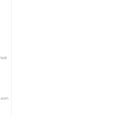
maal
, een