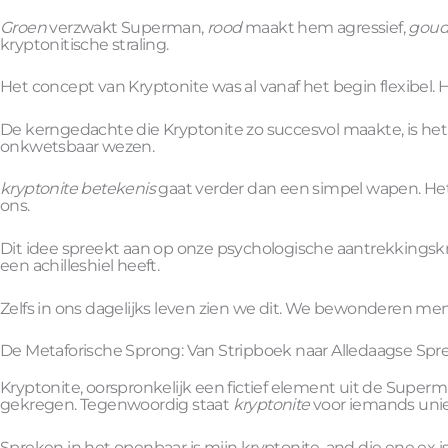
Groen
verzwakt Superman,
rood
maakt hem agressief,
gou
kryptonitische straling.
Het concept van Kryptonite was al vanaf het begin flexibel. H
De kerngedachte die Kryptonite zo succesvol maakte, is het i
onkwetsbaar wezen.
kryptonite betekenis
gaat verder dan een simpel wapen. Het 
ons.
Dit idee spreekt aan op onze psychologische aantrekkingskr
een achilleshiel heeft.
Zelfs in ons dagelijks leven zien we dit. We bewonderen
De Metaforische Sprong: Van Stripboek naar Alledaagse Spr
Kryptonite, oorspronkelijk een fictief element uit de Supe
gekregen. Tegenwoordig staat
kryptonite
voor iemands uniek
Spreken in het openbaar is mijn kryptonite, and die ene ex is 