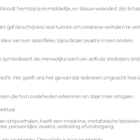
d
doodt hem bijna onmiddellijk, en
blauw
verandert zijn licha
et gaf de schrijvers veel ruimte om creatieve verhalen te vert
dee van een specifieke, bijna fatale zwakte in een anders
symboliseert de menselijke aard van zelfs de sterksten ond
acht. Het geeft ons het gevoel dat iedereen, ongeacht hoe s
 mensen die hun zwakheden erkennen en daar mee omgaan.
eektaal
rman-stripverhalen, heeft een moderne, metaforische beteken
e, persoonlijke zwakte, verleiding of ondergang.
zijn kryptonite. Chocolade is haar kryptonite.