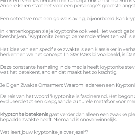
Films en tv-series hebben het concept ook omarmd. Soms word
Andere keren staat het voor een personage’s grootste angst
Een detective met een gokverslaving, bijvoorbeeld, kan krypt
In krantenkoppen zie je kryptonite ook veel. Het wordt gebruik
beschrijven. “Kryptonite brengt beroemde atleet ten val” is 
Het idee van een specifieke zwakte is een klassieker in verhal
herkennen we het concept. In
Star Wars
, bijvoorbeeld, is Da
Deze constante herhaling in de media heeft kryptonite stev
wat het betekent, and en dat maakt het zo krachtig.
Je Eigen Zwakte Omarmen: Waarom Iedereen een Kryptoni
De reis van het woord ‘kryptonite’ is fascinerend. Het bego
evolueerde tot een diepgaande culturele metafoor voor men
Kryptonite betekenis
gaat verder dan alleen een zwakke plek
bepaalde zwakte heeft. Niemand is onoverwinnelijk.
Wat leert jouw kryptonite je over jezelf?