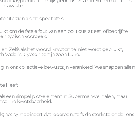
t kryptonite letterlijk gebruikt, zoals in Superman-films.
 of zwakte.
onite zien als de speeltafels.
t om de fatale fout van een politicus, atleet, of bedrijf te
een typisch voorbeeld.
en. Zelfs als het woord ‘kryptonite’ niet wordt gebruikt,
rth Vader’s kryptonite zijn zoon Luke.
ig in ons collectieve bewustzijn verankerd. We snappen alle
te Heeft
n als een simpel plot-element in Superman-verhalen, maar
selijke kwetsbaarheid.
; het symboliseert dat iedereen, zelfs de sterkste onder ons