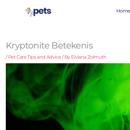
Skip
to
Hom
content
Kryptonite Betekenis
/
Pet Care Tips and Advice
/ By
Elviana Zolmuth