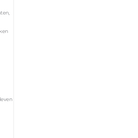
ten,
kken
 leven