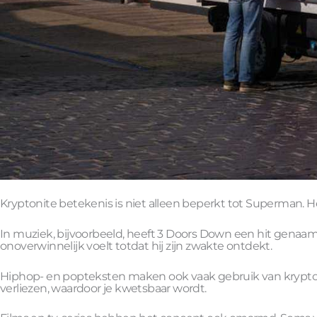
Kryptonite betekenis is niet alleen beperkt tot Superman. H
In muziek, bijvoorbeeld, heeft 3 Doors Down een hit genaam
onoverwinnelijk voelt totdat hij zijn zwakte ontdekt.
Hiphop- en popteksten maken ook vaak gebruik van kryptonite.
verliezen, waardoor je kwetsbaar wordt.